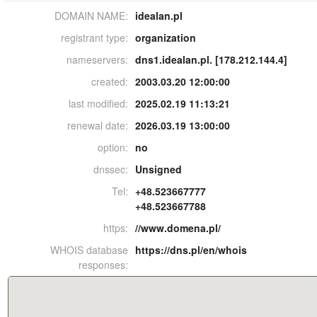
DOMAIN NAME:
idealan.pl
registrant type:
organization
nameservers:
dns1.idealan.pl. [178.212.144.4]
created:
2003.03.20 12:00:00
last modified:
2025.02.19 11:13:21
renewal date:
2026.03.19 13:00:00
option:
no
dnssec:
Unsigned
Tel:
+48.523667777
+48.523667788
https:
//www.domena.pl/
WHOIS database
https://dns.pl/en/whois
responses: