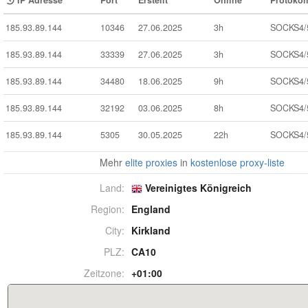
IP Adresse
Port
Erstellt
Online
Protokol
185.93.89.144
10346
27.06.2025
3h
SOCKS4/
185.93.89.144
33339
27.06.2025
3h
SOCKS4/
185.93.89.144
34480
18.06.2025
9h
SOCKS4/
185.93.89.144
32192
03.06.2025
8h
SOCKS4/
185.93.89.144
5305
30.05.2025
22h
SOCKS4/
Mehr
elite proxies
in
kostenlose proxy-liste
Land:
Vereinigtes Königreich
Region:
England
City:
Kirkland
PLZ:
CA10
Zeitzone:
+01:00