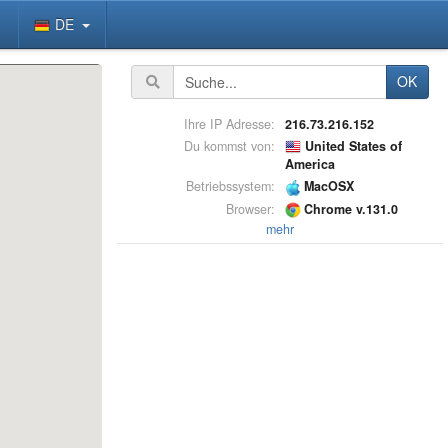
DE
OK
Ihre IP Adresse:
216.73.216.152
Du kommst von:
United States of
America
Betriebssystem:
MacOSX
Browser:
Chrome v.131.0
mehr