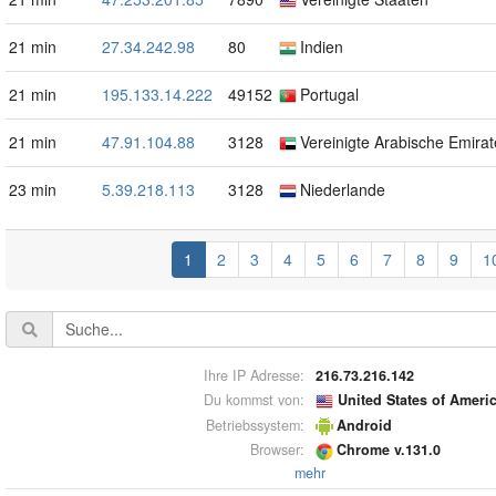
21 min
27.34.242.98
80
Indien
21 min
195.133.14.222
49152
Portugal
21 min
47.91.104.88
3128
Vereinigte Arabische Emirat
23 min
5.39.218.113
3128
Niederlande
1
2
3
4
5
6
7
8
9
1
Ihre IP Adresse:
216.73.216.142
Du kommst von:
United States of Ameri
Betriebssystem:
Android
Browser:
Chrome v.131.0
mehr