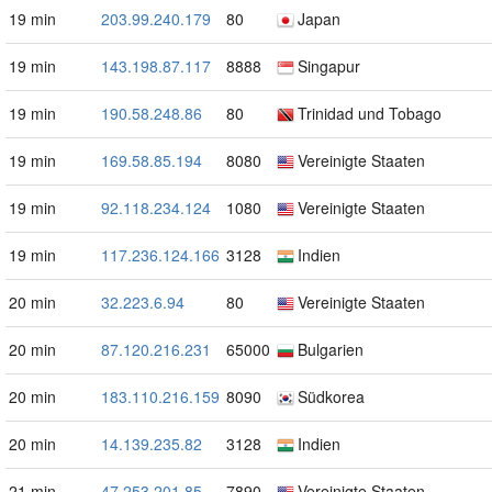
19 min
203.99.240.179
80
Japan
19 min
143.198.87.117
8888
Singapur
19 min
190.58.248.86
80
Trinidad und Tobago
19 min
169.58.85.194
8080
Vereinigte Staaten
19 min
92.118.234.124
1080
Vereinigte Staaten
19 min
117.236.124.166
3128
Indien
20 min
32.223.6.94
80
Vereinigte Staaten
20 min
87.120.216.231
65000
Bulgarien
20 min
183.110.216.159
8090
Südkorea
20 min
14.139.235.82
3128
Indien
21 min
47.253.201.85
7890
Vereinigte Staaten